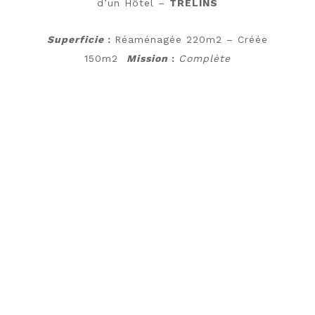
d’un Hôtel –
TRELINS
Superficie
:
Réaménagée 220m2 – Créée
150m2
Mission
:
C
omplète